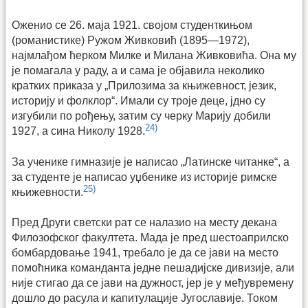
Оженио се 26. маја 1921. својом студенткињом
(романистике) Ружом Живковић (1895—1972),
најмлађом ћерком Милке и Милана Живковића. Она му
је помагала у раду, а и сама је објавила неколико
кратких приказа у „Прилозима за књижевност, језик,
историју и фолклор“. Имали су троје деце, јдно су
изгубили по рођењу, затим су черку Марију добили
24)
1927, а сина Николу 1928.
За ученике гимназије је написао „Латинске читанке“, а
за студенте је написао уџбенике из историје римске
25)
књижевности.
Пред Други светски рат се налазио на месту декана
Филозофског факултета. Мада је пред шестоаприлско
бомбардовање 1941, требало је да се јави на место
помоћника команданта једне пешадијске дивизије, али
није стигао да се јави на дужност, јер је у међувремену
дошло до расула и капитулације Југославије. Током