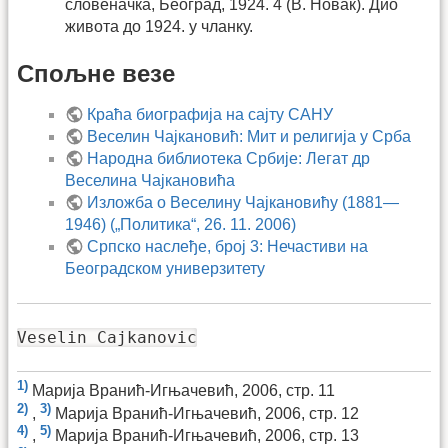
словеначка, Београд, 1924. 4 (В. Новак). Дио
живота до 1924. у чланку.
Спољне везе
Краћа биографија на сајту САНУ
Веселин Чајкановић: Мит и религија у Срба
Народна библиотека Србије: Легат др
Веселина Чајкановића
Изложба о Веселину Чајкановићу (1881—
1946) („Политика“, 26. 11. 2006)
Српско наслеђе, број 3: Нечастиви на
Београдском универзитету
Veselin Cajkanovic
1)
Марија Вранић-Игњачевић, 2006, стр. 11
2)
3)
,
Марија Вранић-Игњачевић, 2006, стр. 12
4)
5)
,
Марија Вранић-Игњачевић, 2006, стр. 13