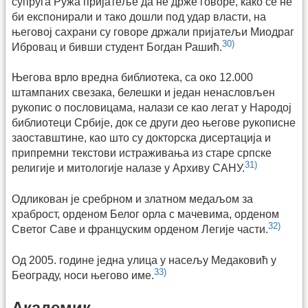
супруга Ружа пријатеље да не држе говоре, како се не
би експонирали и тако дошли под удар власти, на
његовој сахрани су говоре држали пријатељи Миодраг
30)
Ибровац и бивши студент Богдан Рашић.
Његова врло вредна библиотека, са око 12.000
штампаних свезака, белешки и један ненасловљен
рукопис о пословицама, налази се као легат у Народој
библиотеци Србије, док се други део његове рукописне
заоставштине, као што су докторска дисертација и
припремни текстови истраживања из старе српске
31)
религије и митологије налазе у Архиву САНУ.
Одликован је сребрном и златном медаљом за
храброст, орденом Белог орла с мачевима, орденом
32)
Светог Саве и француским орденом Легије части.
Од 2005. године једна улица у насељу Медаковић у
33)
Београду, носи његово име.
Академик