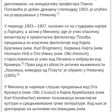
дипломирао, на иницијативу професора Павла
Поповића је добио државну стипендију 1903. је упућен
7)
на усавршавање у Немачку.
У периоду 1903—1907. налазио се на студијама најпре
у Лајпцигу, а затим у Минхену, гдје је учио класичну,
византијску и оријенталну филологију. Похађа
предавања из класичне филологије код Карла
Бругмана (нем.
Karl Brugmann
), Хермана Хирта (нем.
Hermann Hirt
) и Ото Имиш (нем.
Otto Immisch
),
старословенски је учио код Лескина и хебрејски код
8)
Крамера.
Први рад из области античке књижевности
„Хвалиша, комедија од Плаута“ је објавио у Немачкој
9)
(1905).
У Минхену је највише слушао предавања код Ота
Крузиуса (нем.
Otto Crusius
) и Карла Крумбахера (нем.
Karl Krumbacher
) великог познаваоца византијске
културе и средњевековне грчке литературе. Код њих је
докторирао на античким пословицама (нем.