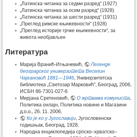
„Латинска читанка за седми разред“ (1927)
„Латинска читанка за осим разред“ (1928)
„Латинска читанка за шести разред“ (1931)
„Преглед римске књижевности“ (1928)
„Преглед историје грчке књижевности“, за
живота необјављен
Литература
Марија Вранић-Игњачевић,
Легенде
београдског универзитета Веселин
Чајкановић 1881—1946
, Универзитетска
библиотека „Светозар Марковић“, Београд, 2006,
ИСБН 86-7301-027-6
Мирјана Сретеновић,
О жртвама комуниста
,
Политика онлајн, Политика новине и Магазини
д.о.о., 26. 11. 2006.
Ко је ко у Југославији
, Југословенски
годишњак, Београд, 1928.
Народна енциклопедија српско–хрватско–