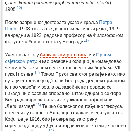
Quaestionum paroemiographicarum capita selecta
)
10)
1908.
После завршеног доктората указом краља
Петра
Првог
1908. постао је доцент за латински језик, 1919.
ванредни а 1922. редовни професор на Филозофском
11)
факултету Универзитета у Београду.
Учествовао је у
балканским ратовима
и у
Првом
свјетском рату
, и као резервни официр је командовао
четом и батаљоном и учествовао у свим борбама VII
12)
пука I позива.
Током Првог светског рата је неколико
пута учествовао у одбрани Београда, једном приликом
је пао улазећи у ров, а од задобијене повреде се
никада није сасвим опоравио. Штаб одбране сектора
Београд–вароши налази се у живописној кафани
13)
„Лепи изглед“.
Тешко болесног од трбушног тифуса,
пренели су га преко Албанијел одакле је евакуисан на
Крф, где је 1916. био је секретар за страну
кореспонденцију у Дунавској дивизији. Затим је поново
14)