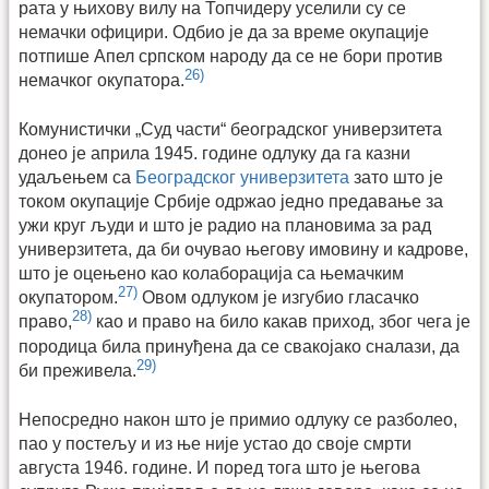
рата у њихову вилу на Топчидеру уселили су се
немачки официри. Одбио је да за време окупације
потпише Апел српском народу да се не бори против
26)
немачког окупатора.
Комунистички „Суд части“ београдског универзитета
донео је априла 1945. године одлуку да га казни
удаљењем са
Београдског универзитета
зато што је
током окупације Србије одржао једно предавање за
ужи круг људи и што је радио на плановима за рад
универзитета, да би очувао његову имовину и кадрове,
што је оцењено као колаборација са њемачким
27)
окупатором.
Овом одлуком је изгубио гласачко
28)
право,
као и право на било какав приход, због чега је
породица била принуђена да се свакојако сналази, да
29)
би преживела.
Непосредно након што је примио одлуку се разболео,
пао у постељу и из ње није устао до своје смрти
августа 1946. године. И поред тога што је његова