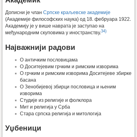
Дописни је члан
Српске краљевске академије
(Академије философских наука) од 18. фебруара 1922.
Академију је у више наврата је заступао на
34)
међународним скуповима у иностранству.
Најважнији радови
О античким пословицама
О Доситејевим грчким и римским изворима
О грчким и римским изворима Доситејеве збирке
басана
О Зенобијевој збирци пословица и њеним
изворима
Студије из религије и фолклора
Мит и религија у Срба
Стара српска религија и митологија
Уџбеници