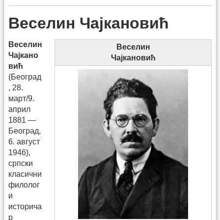
Веселин Чајкановић
Веселин
Веселин
Чајкано
Чајкановић
вић
(Београд
, 28.
март/9.
април
1881 —
Београд,
6. август
1946),
српски
класични
филолог
и
историча
р