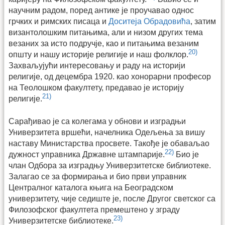
научним радом, поред антике је проучавао однос
грчких и римских писаца и
Доситеја Обрадовића
, затим
византолошким питањима, али и низом других тема
везаних за исто подручје, као и питањима везаним
20)
општу и нашу историје религије и наш фолклор.
Захваљујући интересовању и раду на историји
религије, од децембра 1920. као хонорарни професор
на Теолошком факултету, предавао је историју
21)
религије.
Сарађивао је са колегама у обнови и изградњи
Универзитета вршећи, начелника Одељења за вишу
наставу Министарства просвете. Такође је обаваљао
22)
дужност управника Државне штампарије.
Био је
члан Одбора за изградњу Универзитетске библиотеке.
Залагао се за формирања и био први управник
Централног каталога књига на Београдском
универзитету, чије седиште је, после Другог светског са
Филозофског факултета премештено у зграду
23)
Универзитетске библиотеке.