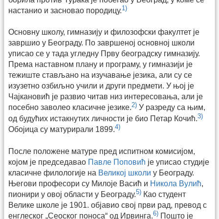
1)
настанио и засновао породицу.
Основну школу, гимназију и филозофски факултет је
завршио у Београду. По завршеној основној школи
уписао се у тада угледну Прву београдску гимназију.
Према наставном плану и програму, у гимназији је
тежиште стављано на изучавање језика, али су се
изузетно озбиљно учили и други предмети. У њој је
Чајкановић је развио читав низ интересовања, али је
2)
посебно заволео класичне језике.
У разреду са њим,
3)
од будућих истакнутих личности је био Петар Кочић.
4)
Обојица су матурирали 1899.
После положене матуре пред испитном комисијом,
којом је председавао
Павле Поповић
је уписао студије
класичне филологије на
Великој школи
у Београду.
Његови професори су Милоје Васић и
Никола Вулић
,
5)
пионири у овој области у Београду.
Као студент
Велике школе је 1901. објавио свој први рад, превод с
6)
енглеског „Сеоског поноса“ од Ирвинга.
Пошто је