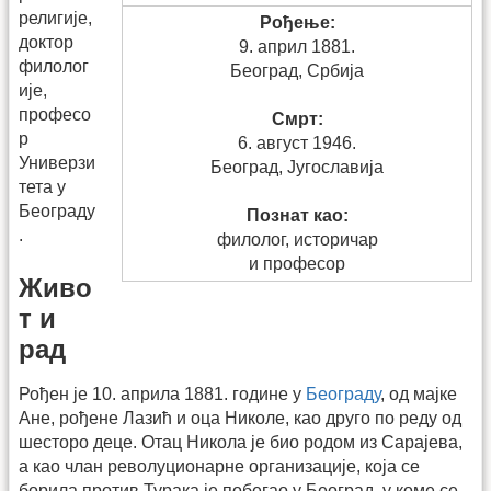
религије,
Рођење:
доктор
9. април 1881.
филолог
Београд, Србија
ије,
професо
Смрт:
р
6. август 1946.
Универзи
Београд, Југославија
тета у
Београду
Познат као:
.
филолог, историчар
и професор
Живо
т и
рад
Рођен је 10. априла 1881. године у
Београду
, од мајке
Ане, рођене Лазић и оца Николе, као друго по реду од
шесторо деце. Отац Никола је био родом из Сарајева,
а као члан револуционарне организације, која се
борила против Турака је побегао у Београд, у коме се