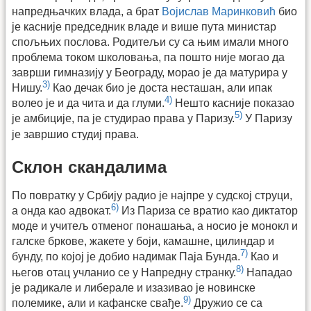
напредњачких влада, а брат
Војислав Маринковић
био
је касније председник владе и више пута министар
спољњих послова. Родитељи су са њим имали много
проблема током школовања, па пошто није могао да
заврши гимназију у Београду, морао је да матурира у
3)
Нишу.
Као дечак био је доста несташан, али ипак
4)
волео је и да чита и да глуми.
Нешто касније показао
5)
је амбиције, па је студирао права у Паризу.
У Паризу
је завршио студиј права.
Склон скандалима
По повратку у Србију радио је најпре у судској струци,
6)
а онда као адвокат.
Из Париза се вратио као диктатор
моде и учитељ отменог понашања, а носио је монокл и
галске бркове, жакете у боји, камашне, цилиндар и
7)
бунду, по којој је добио надимак Паја Бунда.
Као и
8)
његов отац учланио се у Напредну странку.
Нападао
је радикале и либерале и изазивао је новинске
9)
полемике, али и кафанске свађе.
Дружио се са