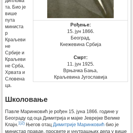
диплома
та. Био је
више
пута
Рођење:
министа
15. јун 1866.
р
Београд,
Краљеви
Кнежевина Србија
не
Србије и
Смрт:
Краљеви
11. јун 1925.
не Срба,
Врњачка Бања,
Хрвата и
Краљевина Југославија
Словена
ца.
Школовање
Павле Маринковић је рођен 15. јуна 1866. године у
Београду од оца Димитрија и мајке Јеврејке Велике
1)
2)
Клајн.
Његов отац
Димитрије Маринковић
био је
министар правде, просвете и унутрашњих дела у више