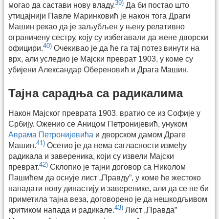
39)
могао да састави нову владу.
Да би постао што
утицајнији Павле Маринковић је након тога Драги
Машин рекао да је заљубљен у њену релативно
ограничену сестру, коју су избегавали да жене дворски
40)
официри.
Очекивао је да ће га тај потез винути на
врх, али уследио је Мајски преврат 1903, у коме су
убијени Александар Обереновић и Драга Машин.
Тајна сарадња са радикалима
Након Мајског преврата 1903. вратио се из Софије у
Србију. Оженио се Аницом Петронијевић, унуком
Аврама Петронијевића
и дворском дамом Драге
41)
Машин.
Осетио је да нема сагласности између
радикала и завереника, који су извели Мајски
42)
преврат.
Склопио је тајни договор са Николом
Пашићем да оснује лист „Правду”, у коме ће жестоко
нападати нову династију и заверенике, али да се не би
приметила тајна веза, договорено је да нешкодљивом
43)
критиком напада и радикале.
Лист „Правда”