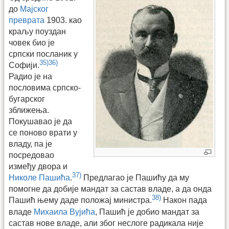
до
Мајског
преврата
1903. као
краљу поуздан
човек био је
српски посланик у
35)
36)
Софији.
Радио је на
пословима српско-
бугарског
зближења.
Покушавао је да
се поново врати у
владу, па је
посредовао
између двора и
37)
Николе Пашића
.
Предлагао је Пашићу да му
помогне да добије мандат за састав владе, а да онда
38)
Пашић њему даде положај министра.
Након пада
владе
Михаила Вујића
, Пашић је добио мандат за
састав нове владе, али због неслоге радикала није