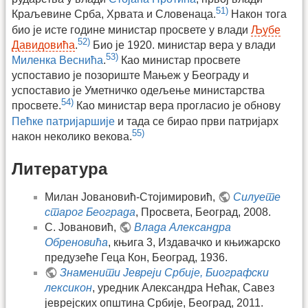
51)
Краљевине Срба, Хрвата и Словенаца.
Након тога
био је исте године министар просвете у влади
Љубе
52)
Давидовића
.
Био је 1920. министар вера у влади
53)
Миленка Веснића
.
Као министар просвете
успоставио је позориште Мањеж у Београду и
успоставио је Уметничко одељење министарства
54)
просвете.
Као министар вера прогласио је обнову
Пећке патријаршије
и тада се бирао први патријарх
55)
након неколико векова.
Литература
Милан Јовановић-Стојимировић,
Силуете
старог Београда
, Просвета, Београд, 2008.
С. Јовановић,
Влада Александра
Обреновића
, књига 3, Издавачко и књижарско
предузеће Геца Кон, Београд, 1936.
Знаменити Јевреји Србије, Биографски
лексикон
, уредник Александра Нећак, Савез
јеврејских општина Србије, Београд, 2011.