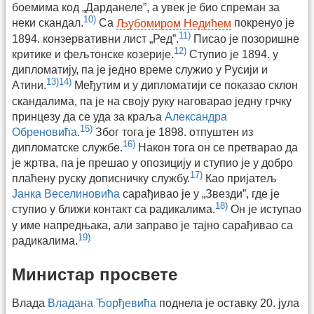
боемима код „Дарданеле”, а увек је био спреман за
10)
неки скандал.
Са
Љубомиром Недићем
покренуо је
11)
1894. конзервативни лист „Ред”.
Писао је позоришне
12)
критике и фељтонске козерије.
Ступио је 1894. у
дипломатију, па је једно време служио у Русији и
13)
14)
Атини.
Међутим и у дипломатији се показао склон
скандалима, па је на своју руку наговарао једну грчку
принцезу да се уда за краља
Александра
15)
Обреновића
.
Због тога је 1898. отпуштен из
16)
дипломатске службе.
Након тога он се претварао да
је жртва, па је прешао у опозицију и ступио је у добро
17)
плаћену руску дописничку службу.
Као пријатељ
Јанка Веселиновића
сарађивао је у „Звезди”, где је
18)
ступио у ближи контакт са радикалима.
Он је иступао
у име напредњака, али заправо је тајно сарађивао са
19)
радикалима.
Министар просвете
Влада
Владана Ђорђевића
поднела је оставку 20. јула