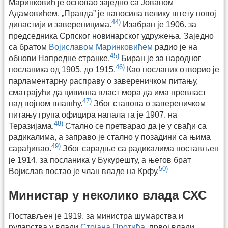
Маринковић је основао заједно са Јованом
Адамовићем. „Правда” је наносила велику штету новој
44)
династији и завереницима.
Изабран је 1906. за
председника Српског новинарског удружења. Заједно
са братом
Војиславом Маринковићем
радио је на
45)
обнови Напредне странке.
Биран је за народног
46)
посланика од 1905. до 1915.
Као посланик отворио је
парламентарну расправу о завереничком питању,
сматрајући да цивилна власт мора да има превласт
47)
над војном влашћу.
Због ставова о завереничком
питању група официра напала га је 1907. на
48)
Теразијама.
Стално се претварао да је у свађи са
радикалима, а заправо је стално у позадини са њима
49)
сарађивао.
Због сарадње са радикалима постављен
је 1914. за посланика у Букурешту, а његов брат
50)
Војислав постао је члан владе на Крфу.
Министар у неколико влада СХС
Постављен је 1919. за министра шумарства и
рударства у влади
Стојана Протића
, првој влади