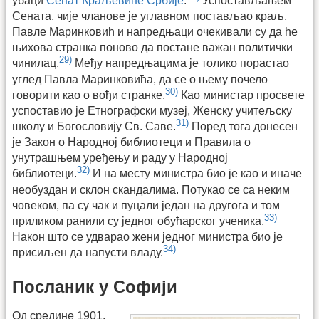
убаци
Сенат Краљевине Србије
.
Успостављањем
Сената, чије чланове је углавном постављао краљ,
Павле Маринковић и напредњаци очекивали су да ће
њихова странка поново да постане важан политички
29)
чинилац.
Међу напредњацима је толико порастао
углед Павла Маринковића, да се о њему почело
30)
говорити као о вођи странке.
Као министар просвете
успоставио је Етнографски музеј, Женску учитељску
31)
школу и Богословију Св. Саве.
Поред тога донесен
је Закон о Народној библиотеци и Правила о
унутрашњем уређењу и раду у Народној
32)
библиотеци.
И на месту министра био је као и иначе
необуздан и склон скандалима. Потукао се са неким
човеком, па су чак и пуцали један на другога и том
33)
приликом ранили су једног обућарског ученика.
Након што се удварао жени једног министра био је
34)
присиљен да напусти владу.
Посланик у Софији
Од средине 1901.