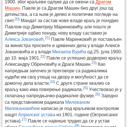
1900. због краљеве одлуке да се ожени са
Драгом
Машин
. Павле је са Драгом Машин био друг још од
детињства, а са њом је делио и политичке погледе на
20)
свет.
Мандат за састав нове владе краљ је понудио
Павлом оцу Димитрију Маринковићу, али пошто је
Димитрије одбио понуду, нову владу саставио је
21)
Алекса Јовановић
.
Павле Маринковић је постављен
за министра просвете и црквених дела у влади Алексе
Јовановића и у влади
Михаила Вујића
од 25. јула 1900.
22)
до 10. маја 1901.
Павле се успешно додворио краљу
23)
Александру Обреновићу и Драги Машин.
Као
напредњак започео је преговоре са радикалима
нудећи им свој утицај на двору и могућност да се
24)
домогну дела власти.
С друге стране хвалио се
25)
краљу како има поверење радикала.
Учествовао је у
26)
склапању напредњачко-радикалне фузије.
Заједно
са представником радикала
Милованом
Миловановићем
написао је под краљевом контролом
нацрт
Априлског устава
из 1901. године (Октроисаног
27)
устава).
Павле се највише трудио да се у устав
28)