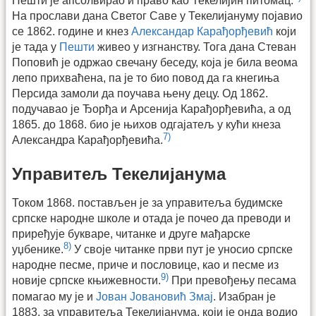
Пешти је апсолвирао и право као Текелијин питомац.
На прослави дана Светог Саве у Текелијануму појавио
се 1862. године и кнез
Александар Карађорђевић
који
је тада у
Пешти
живео у изгнанству. Тога дана Стеван
Поповић је одржао свечану беседу, која је била веома
лепо прихваћена, па је то био повод да га кнегиња
Персида замоли да поучава њену децу. Од 1862.
подучавао је Ђорђа и Арсенија Карађорђевића, а од
1865. до 1868. био је њихов одгајатељ у кући кнеза
7)
Александра Карађорђевића.
Управитељ Текелијанума
Током 1868. постављен је за управитеља будимске
српске народне школе и отада је почео да преводи и
приређује букваре, читанке и друге мађарске
8)
уџбенике.
У своје читанке први пут је уносио српске
народне песме, приче и пословице, као и песме из
9)
новије српске књижевности.
При превођењу песама
помагао му је и
Јован Јовановић Змај
. Изабран је
1883. за управитеља Текелијанума, који је онда водио