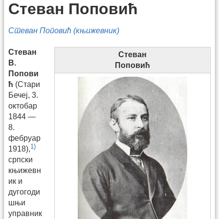
Стеван Поповић
Стеван Поповић (књижевник)
Стеван
Стеван
В.
Поповић
Попови
ћ
(Стари
Бечеј, 3.
октобар
1844 —
8.
фебруар
1)
1918),
српски
књижевн
ик и
дугогоди
шњи
управник