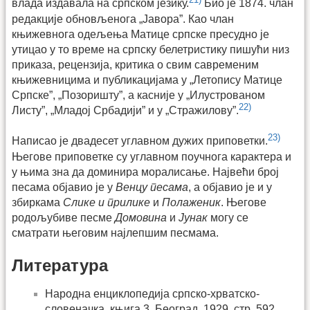
влада издавала на српском језику.
Био је 1874. члан
редакције обновљенога „Јавора”. Као члан
књижевнога одељења Матице српске пресудно је
утицао у то време на српску белетристику пишући низ
приказа, рецензија, критика о свим савременим
књижевницима и публикацијама у „Летопису Матице
Српске”, „Позоришту”, а касније у „Илустрованом
22)
Листу”, „Младој Србадији” и у „Стражилову”.
23)
Написао је двадесет углавном дужих приповетки.
Његове приповетке су углавном поучнога карактера и
у њима зна да доминира моралисање. Највећи број
песама објавио је у
Венцу песама
, а објавио је и у
збиркама
Слике и прилике
и
Полаженик
. Његове
родољубиве песме
Домовина
и
Јунак
могу се
сматрати његовим најлепшим песмама.
Литература
Народна енциклопедија српско-хрватско-
словеначка, књига 3, Београд, 1929, стр. 592,