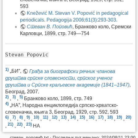
593
Knežević M. Stevan V. Popović in pedagogical
periodicals. Pedagogija 2006;61(3):293-303.
Стеван В. Поповић
, Бранково коло, Сремски
Карловци, 1899, стр. 749—754
Stevan Popovic
1)
„БИ”,
Грађа за биографски речник чланова
друштва српске словесности, српског ученог
друштва и Српске краљевске академије (1841–1947)
,
Београд, 2007.
2)
3)
5)
,
,
Бранково коло, 1899, стр. 749
4)
„НА”, Народна енциклопедија српско-хрватско-
словеначка, књига 3, Београд, 1929, стр. 592, 593
6)
7)
8)
9)
10)
11)
12)
13)
14)
15)
16)
17)
18)
19)
20)
,
,
,
,
,
,
,
,
,
,
,
,
,
,
21)
22)
23)
,
,
,
НА
стеван_поповић.txt
· Последњи пут мењано: 2024/08/11 23:00