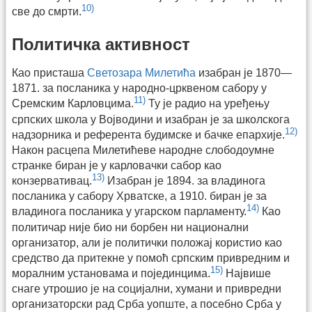
10)
све до смрти.
Политичка активност
Као присташа
Светозара Милетића
изабран је 1870—
1871. за посланика у народно-црквеном сабору у
11)
Сремским Карловцима.
Ту је радио на уређењу
српских школа у Војводини и изабран је за школскога
12)
надзорника и референта будимске и бачке епархије.
Након расцепа Милетићеве народне слободоумне
странке биран је у карловачки сабор као
13)
конзервативац.
Изабран је 1894. за владинога
посланика у сабору Хрватске, а 1910. биран је за
14)
владинога посланика у угарском парламенту.
Као
политичар није био ни борбен ни национални
организатор, али је политички положај користио као
средство да притекне у помоћ српским привредним и
15)
моралним установама и појединцима.
Највише
снаге утрошио је на социјални, хумани и привредни
организаторски рад Срба уопште, а посебно Срба у