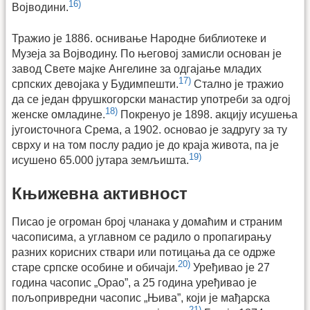
16)
Војводини.
Тражио је 1886. оснивање Народне библиотеке и
Музеја за Војводину. По његовој замисли основан је
завод Свете мајке Ангелине за одгајање младих
17)
српских девојака у Будимпешти.
Стално је тражио
да се један фрушкогорски манастир употреби за одгој
18)
женске омладине.
Покренуо је 1898. акцију исушења
југоисточнога Срема, а 1902. основао је задругу за ту
сврху и на том послу радио је до краја живота, па је
19)
исушено 65.000 јутара земљишта.
Књижевна активност
Писао је огроман број чланака у домаћим и страним
часописима, а углавном се радило о пропагирању
разних корисних ствари или потицања да се одрже
20)
старе српске особине и обичаји.
Уређивао је 27
година часопис „Орао”, а 25 година уређивао је
пољопривредни часопис „Њива”, који је мађарска
21)