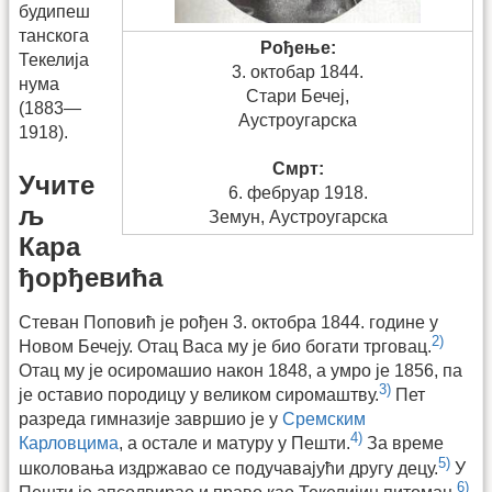
будипеш
танскога
Рођење:
Текелија
3. октобар 1844.
нума
Стари Бечеј,
(1883—
Аустроугарска
1918).
Смрт:
Учите
6. фебруар 1918.
љ
Земун, Аустроугарска
Кара
ђорђевића
Стеван Поповић је рођен 3. октобра 1844. године у
2)
Новом Бечеју. Отац Васа му је био богати трговац.
Отац му је осиромашио након 1848, а умро је 1856, па
3)
је оставио породицу у великом сиромаштву.
Пет
разреда гимназије завршио је у
Сремским
4)
Карловцима
, а остале и матуру у Пешти.
За време
5)
школовања издржавао се подучавајући другу децу.
У
6)